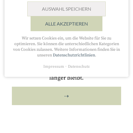
UNSER RESTAURANT
AUSWAHL SPEICHERN
Ob regionale oder saisonale Gerichte,
ALLE AKZEPTIEREN
fangfrischer Fisch oder Köstlichkeiten aus
Wir setzen Cookies ein, um die Website für Sie zu
der Traditionsräucherei – mit unseren
optimieren. Sie können die unterschiedlichen Kategorien
hausgemachten Spezialitäten servieren
von Cookies zulassen. Weitere Informationen finden Sie in
wir Ihrem Gaumen etwas Gutes. Dazu
unseren
Datenschutzrichtlinien
.
reichen wir Gastfreundschaft und
Impressum
Datenschutz
Gemütlichkeit – für die man gerne etwas
länger bleibt.
⇢