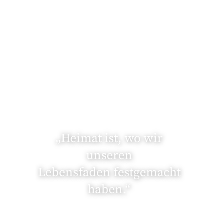
„Heimat ist, wo wir
unseren
Lebensfaden festgemacht
haben.“